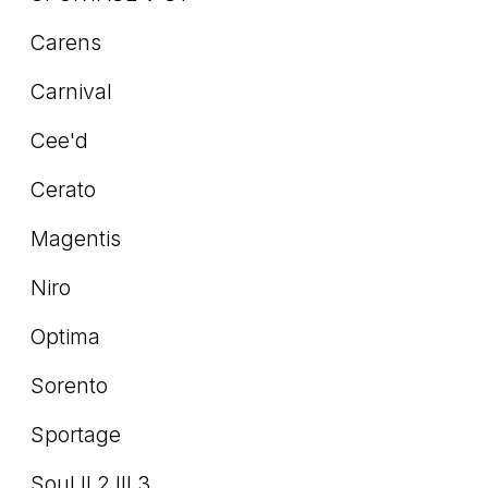
Carens
Carnival
Cee'd
Cerato
Magentis
Niro
Optima
Sorento
Sportage
Soul II 2 III 3