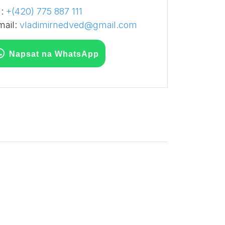
l:
+(420) 775 887 111
mail:
vladimirnedved@gmail.com
Napsat na WhatsApp