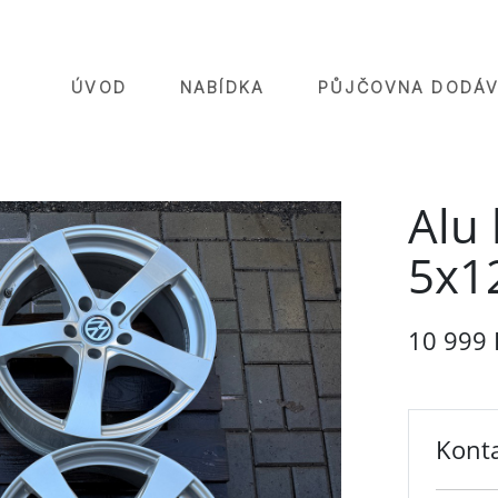
ÚVOD
NABÍDKA
PŮJČOVNA DODÁV
Alu 
5x1
10 999 
Konta