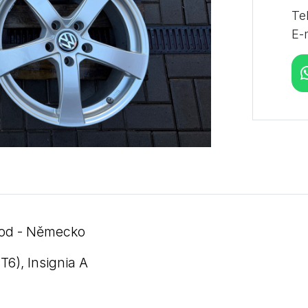
Te
E-
vod - Německo
T6), Insignia A