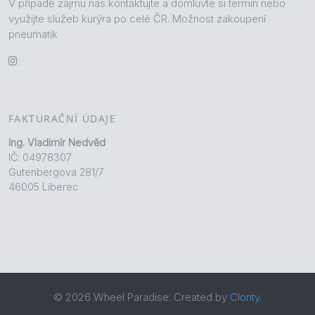
V případě zájmu nás kontaktujte a domluvte si termín nebo
využijte služeb kurýra po celé ČR. Možnost zakoupení
pneumatik
FAKTURAČNÍ ÚDAJE
Ing. Vladimír Nedvěd
IČ: 04978307
Gutenbergova 281/7
46005 Liberec
© 2026 Wheel Paradise. Created by
Clonty
.